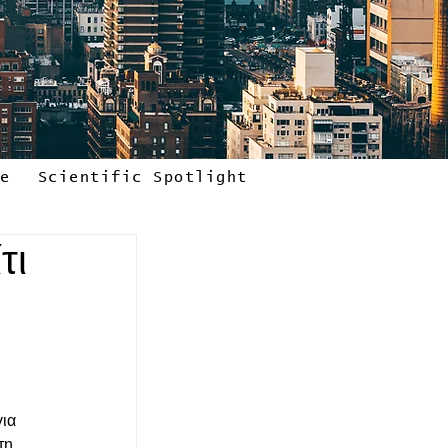
le
Scientific Spotlight
τι
 
ια 
τη 