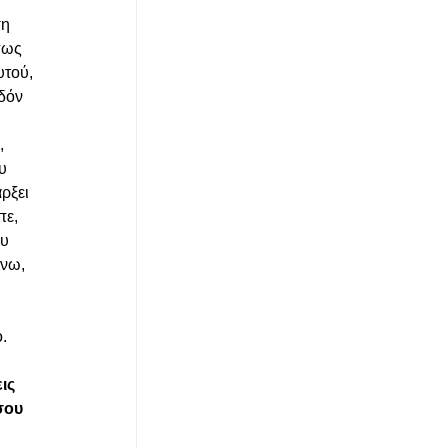
η 
πως 
υτού, 
δόν 
 
, 
υ 
ρξει 
ε, 
υ 
νω, 
 
 
.
ις 
σου 