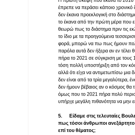
Η πρώτη σκέψη που έκανα το 2016 ή
έπρεπε να περάσει κάποιο χρονικό
δεν έκανα προεκλογική στο διάστημα
το έκανα από την πρώτη μέρα που εξ
θεωρώ πως το διάστημα πριν τις εκλ
το ίδιο με τα προηγούμενα τεσσερισ
φορά, μπορώ να πω πως ήμουν πολύ
παρόλα αυτά δεν ήξερα αν εν τέλει θ
πήρα το 2021 σε σύγκριση με τους 1
τόση πολλή υποστήριξη από τον κό
αλλά ότι είχα να αντιμετωπίσω μια
δεν είναι από τα τρία μεγαλύτερα,
δεν ήμουν βέβαιος αν ο κόσμος θα τ
όμως που το 2021 πήρα πολύ περισσ
υπήρχε μεγάλη πιθανότητα να μην 
5.      Είδαμε στις τελευταίες Βο
πως τόσοι άνθρωποι ανεξάρτητοι 
επί του θέματος;