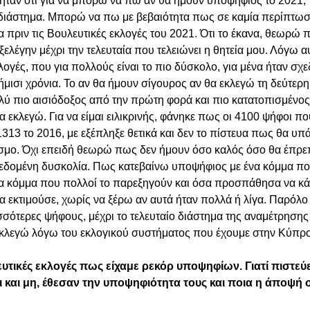
ταν ότι για να μπορώ να πω αν θα ήμουν υποψήφιος το 2021, 
 διάστημα. Μπορώ να πω με βεβαιότητα πως σε καμία περίπτωσ
 πριν τις Βουλευτικές εκλογές του 2021. Ότι το έκανα, θεωρώ 
ελέγην μέχρι την τελευταία που τελειώνει η θητεία μου. Λόγω α
ογές, που για πολλούς είναι το πιο δύσκολο, για μένα ήταν σχε
ήμισι χρόνια. Το αν θα ήμουν σίγουρος αν θα εκλεγώ τη δεύτερη
 πιο αισιόδοξος από την πρώτη φορά και πιο κατατοπισμένος
α εκλεγώ. Για να είμαι ειλικρινής, φάνηκε πως οι 4100 ψήφοι πο
313 το 2016, με εξέπληξε θετικά και δεν το πίστευα πως θα υπά
σμο. Όχι επειδή θεωρώ πως δεν ήμουν όσο καλός όσο θα έπρεπ
 δεδομένη δυσκολία. Πως κατεβαίνω υποψήφιος με ένα κόμμα πο
 ένα κόμμα που πολλοί το παρεξηγούν και όσα προσπάθησα να κά
α εκτιμούσε, χωρίς να ξέρω αν αυτά ήταν πολλά ή λίγα. Παρόλο
ότερες ψήφους, μέχρι το τελευταίο διάστημα της αναμέτρησης
εκλεγώ λόγω του εκλογικού συστήματος που έχουμε στην Κύπρο
υλευτικές εκλογές πως είχαμε ρεκόρ υποψηφίων. Γιατί πιστεύε
και μη, έθεσαν την υποψηφιότητα τους και ποια η άποψή 