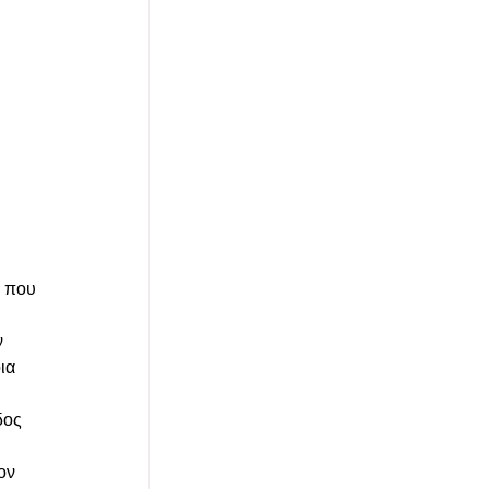
 που 
 
ια 
δος 
ον 