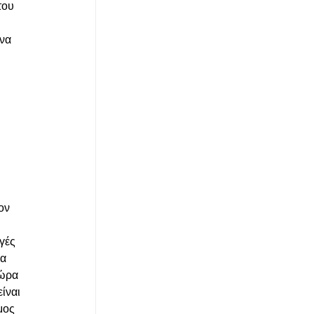
του 
να 
ον 
γές 
α 
ώρα 
ίναι 
μος 