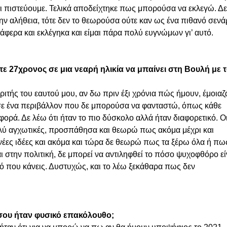
 τι πιστεύουμε. Τελικά αποδείχτηκε πως μπορούσα να εκλεγώ. Δε
ν αλήθεια, τότε δεν το θεωρούσα ούτε καν ως ένα πιθανό σενάρ
φερα και εκλέγηκα και είμαι πάρα πολύ ευγνώμων γι’ αυτό.  
τότε 27χρονος σε μια νεαρή ηλικία να μπαίνει στη Βουλή με τ
ριτής του εαυτού μου, αν δω πριν έξι χρόνια πώς ήμουν, έμοιαζ
σε ένα περιβάλλον που δε μπορούσα να φανταστώ, όπως κάθε 
ορά. Δε λέω ότι ήταν το πιο δύσκολο αλλά ήταν διαφορετικό. Οι
ολύ αγχωτικές, προσπάθησα και θεωρώ πως ακόμα μέχρι και 
νέες ιδέες και ακόμα και τώρα δε θεωρώ πως τα ξέρω όλα ή πως
ι στην πολιτική, δε μπορεί να αντιληφθεί το πόσο ψυχοφθόρο εί
υτό που κάνεις. Δυστυχώς, και το λέω ξεκάθαρα πως δεν 
γή σου ήταν φυσικό επακόλουθο;