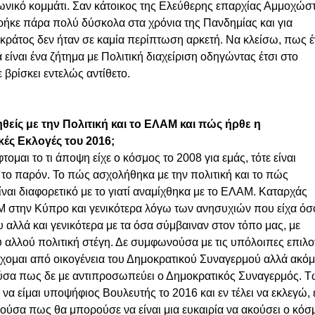
νωνικό κομμάτι. Σαν κάτοικος της Ελεύθερης επαρχίας Αμμοχώσ
ήκε πάρα πολύ δύσκολα στα χρόνια της Πανδημίας και για 
 κράτος δεν ήταν σε καμία περίπτωση αρκετή. Να κλείσω, πως έ
 είναι ένα ζήτημα με Πολιτική διαχείριση οδηγώντας έτσι στο 
 βρίσκει εντελώς αντίθετο.
ηθείς με την Πολιτική και το ΕΛΑΜ και πώς ήρθε η 
ές Εκλογές του 2016;
ομαι το τι άποψη είχε ο κόσμος το 2008 για εμάς, τότε είναι  
 το παρόν. Το πώς ασχολήθηκα με την πολιτική και το πώς 
αι διαφορετικό με το γιατί αναμίχθηκα με το ΕΛΑΜ. Καταρχάς 
 στην Κύπρο και γενικότερα λόγω των ανησυχιών που είχα όσ
αλλά και γενικότερα με τα όσα σύμβαιναν στον τόπο μας, με 
αλλού πολιτική στέγη. Δε συμφωνούσα με τις υπόλοιπες επιλο
χομαι από οικογένεια του Δημοκρατικού Συναγερμού αλλά ακόμ
ούσα πως δε με αντιπροσωπεύει ο Δημοκρατικός Συναγερμός. Τ
α είμαι υποψήφιος Βουλευτής το 2016 και εν τέλει να εκλεγώ, ε
ούσα πως θα μπορούσε να είναι μια ευκαιρία να ακούσει ο κόσ