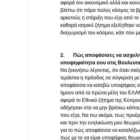
αφορά τον οικονομικό αλλά και κοι
βλέπω ότι πάρα πολύς κόσμος τα βρ
αρκετούς η στήριξη που είχε από το
καθαρά ιατρικό ζήτημα εξελίχθηκε να
διαχωρισμό του κόσμου, κάτι που με
2.       Πώς αποφάσισες να ασχολ
υποψηφιότητα σου στις Βουλευτικ
Να ξεκινήσω λέγοντας, ότι όταν σκέφτ
τεράστια η πρόοδος σε σύγκριση με
αποφάσισα να κατεβώ υποψήφιος είν
ήμουν από τα πρώτα μέλη του ΕΛΑΜ
αφορά το Εθνικό ζήτημα της Κύπρου 
οδήγησαν στο να μην βρίσκω κάπου 
που είχα. Να πω ακόμα, πως προέρ
και πριν την ενηλικίωση μου θεωρ
για το πώς αποφάσισα να καταλήξω ν
πως με το να είμαι υποψήφιος θεωρ