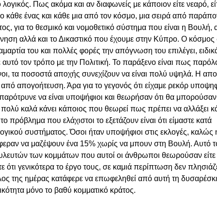
 λογικός. Πως ακόμα και αν διαφωνείς με κάποιον είτε νεαρό, εί
 ο κάθε ένας και κάθε μια από τον κόσμο, μια σειρά από παράπο
τος, για το θεσμικό και νομοθετικό σύστημα που είναι η Βουλή, 
έρνηση αλλά και το Δικαστικό που έχουμε στην Κύπρο. Ο κόσμος 
μαρτία του και πολλές φορές την απόγνωση του επιλέγει, ειδικά
ε αυτό τον τρόπο με την Πολιτική. Το παράξενο είναι πως παρόλ
ι, τα ποσοστά αποχής συνεχίζουν να είναι πολύ υψηλά. Η απο
ός από απογοήτευση. Άρα για το γεγονός ότι είχαμε ρεκόρ υποψη
παρότρυνε να είναι υποψήφιοι και θεωρήσαν ότι θα μπορούσαν
 πολύ καλά κάνει κάποιος που θεωρεί πως πρέπει να αλλάξει κάτ
το πρόβλημα που ελάχιστοι το εξετάζουν είναι ότι είμαστε κατά 
ογικού συστήματος. Όσοι ήταν υποψήφιοι στις εκλογές, καλώς 
άφεραν να μαζέψουν ένα 15% χωρίς να μπουν στη Βουλή. Αυτό τ
ουλευτών των κομμάτων που αυτοί οι άνθρωποι θεωρούσαν είτε 
ίτε ότι γενικότερα το έργο τους, σε καμιά περίπτωση δεν πλησιάζε
έλος της ημέρας κατάφερε να επωφεληθεί από αυτή τη δυσαρέσκε
κότητα μόνο το βαθύ κομματικό κράτος. 