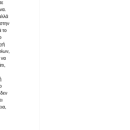
τε 
να. 
αλλά 
στην 
 το 
ο 
χή 
φίων, 
 να 
ι, 
ή 
ο 
δεν 
ι 
ια, 