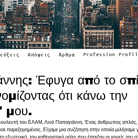
Profession Profi
τεύξεις
Απόψεις
Άρθρα
άννης: Έφυγα από το σπί
ομίζοντας ότι κάνω την
 μου.
Βουλευτή του ΕΛΑΜ, Λινό Παπαγιάννη. Ένας άνθρωπος απλός,
και παρεξηγημένος. Είχαμε μια συζήτηση στην οποία μιλήσαμε γ
το εξωτερικό, τον καθοριστικό ρόλο που έπαιξαν οι γονείς του σ