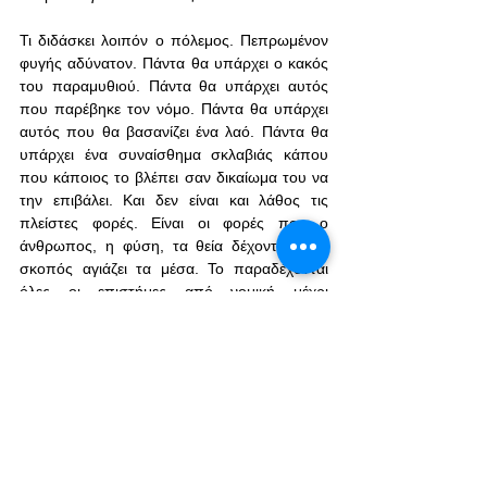
Τι διδάσκει λοιπόν ο πόλεμος. Πεπρωμένον 
φυγής αδύνατον. Πάντα θα υπάρχει ο κακός 
του παραμυθιού. Πάντα θα υπάρχει αυτός 
που παρέβηκε τον νόμο. Πάντα θα υπάρχει 
αυτός που θα βασανίζει ένα λαό. Πάντα θα 
υπάρχει ένα συναίσθημα σκλαβιάς κάπου 
που κάποιος το βλέπει σαν δικαίωμα του να 
την επιβάλει. Και δεν είναι και λάθος τις 
πλείστες φορές. Είναι οι φορές που ο 
άνθρωπος, η φύση, τα θεία δέχοντε ότι ο 
σκοπός αγιάζει τα μέσα. Το παραδέχονται 
όλες οι επιστήμες από νομική μέχρι 
αστροφυσική ότι θα υπάρχει και το αρνητικό 
στο θετικό και ότι ουδέν καλό αμιγές κακού. 
Δίδαγμα εμπειρικό ότι είμαστε προσωρινοί 
και σκοπός μας είναι να μαχόμαστε για το 
καλύτερο να αγαπάμε και να εκτιμάμε να 
συμβιβαζόμαστε και να απαιτούμε, να γελάμε 
χωρίς να ξεχνάμε να κλαίμε για να μην 
χρειαστεί να ξανά δώσουμε πάλι όρκο ποτέ 