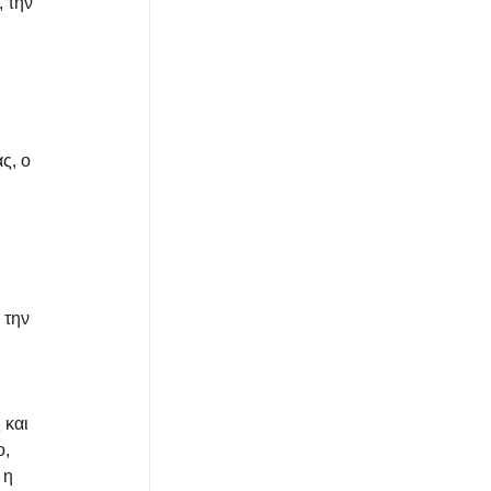
 την 
ς, ο 
 την 
 
 και 
, 
 η 