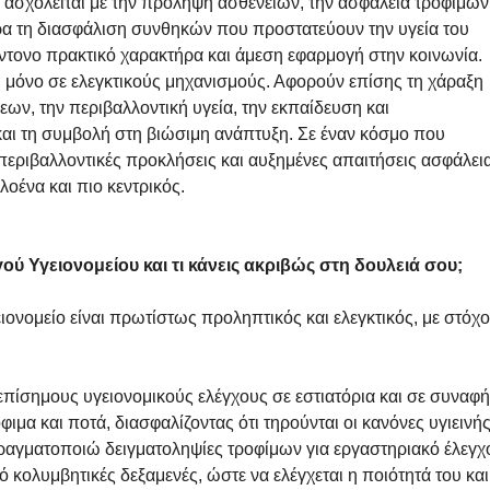
 ασχολείται με την πρόληψη ασθενειών, την ασφάλεια τροφίμων,
ερα τη διασφάλιση συνθηκών που προστατεύουν την υγεία του 
έντονο πρακτικό χαρακτήρα και άμεση εφαρμογή στην κοινωνία.
ι μόνο σε ελεγκτικούς μηχανισμούς. Αφορούν επίσης τη χάραξη 
σεων, την περιβαλλοντική υγεία, την εκπαίδευση και 
και τη συμβολή στη βιώσιμη ανάπτυξη. Σε έναν κόσμο που 
 περιβαλλοντικές προκλήσεις και αυξημένες απαιτήσεις ασφάλεια
λοένα και πιο κεντρικός.
γού Υγειονομείου και τι κάνεις ακριβώς στη δουλειά σου; 
ονομείο είναι πρωτίστως προληπτικός και ελεγκτικός, με στόχο
επίσημους υγειονομικούς ελέγχους σε εστιατόρια και σε συναφή
μα και ποτά, διασφαλίζοντας ότι τηρούνται οι κανόνες υγιεινής
ραγματοποιώ δειγματοληψίες τροφίμων για εργαστηριακό έλεγχο
 κολυμβητικές δεξαμενές, ώστε να ελέγχεται η ποιότητά του και