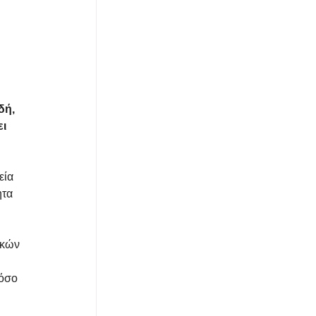
δή, 
ι 
εία 
τα 
ικών 
όσο 