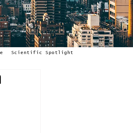
le
Scientific Spotlight
η