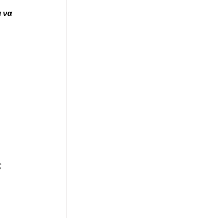
 να 
 
 