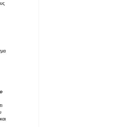
υς 
γμα 
ο 
ι 
υ 
και 