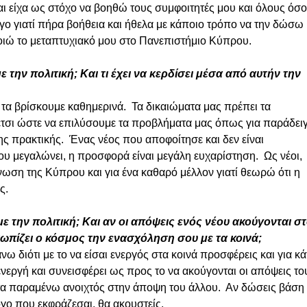
 είχα ως στόχο να βοηθώ τους συμφοιτητές μου και όλους όσο
ργο γιατί πήρα βοήθεια και ήθελα με κάποιο τρόπο να την δώσω 
οιώ το μεταπτυχιακό μου στο Πανεπιστήμιο Κύπρου.
με την πολιτική; Και τι έχει να κερδίσει μέσα από αυτήν την 
 τα βρίσκουμε καθημερινά.  Τα δικαιώματα μας πρέπει τα 
 έτσι ώστε να επιλύσουμε τα προβλήματα μας όπως για παράδει
ς πρακτικής.  Ένας νέος που αποφοίτησε και δεν είναι 
υ μεγαλώνει, η προσφορά είναι μεγάλη ευχαρίστηση.  Ως νέοι, 
ωση της Κύπρου και για ένα καθαρό μέλλον γιατί θεωρώ ότι η 
ς.
με την πολιτική; Και αν οι απόψεις ενός νέου ακούγονται στ
τωπίζει ο κόσμος την ενασχόληση σου με τα κοινά;
ω διότι με το να είσαι ενεργός στα κοινά προσφέρεις και για κάτ
ενεργή και συνεισφέρει ως προς το να ακούγονται οι απόψεις το
α παραμένω ανοιχτός στην άποψη του άλλου.  Αν δώσεις βάση 
όγο που εκφράζεσαι, θα ακουστείς. 