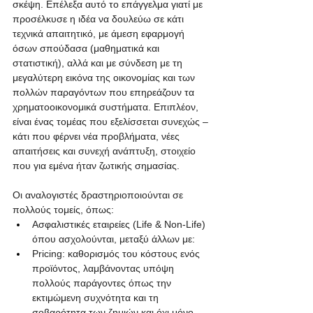
σκέψη. Επέλεξα αυτό το επάγγελμα γιατί με 
προσέλκυσε η ιδέα να δουλεύω σε κάτι 
τεχνικά απαιτητικό, με άμεση εφαρμογή 
όσων σπούδασα (μαθηματικά και 
στατιστική), αλλά και με σύνδεση με τη 
μεγαλύτερη εικόνα της οικονομίας και των 
πολλών παραγόντων που επηρεάζουν τα 
χρηματοοικονομικά συστήματα. Επιπλέον, 
είναι ένας τομέας που εξελίσσεται συνεχώς – 
κάτι που φέρνει νέα προβλήματα, νέες 
απαιτήσεις και συνεχή ανάπτυξη, στοιχείο 
που για εμένα ήταν ζωτικής σημασίας.
Οι αναλογιστές δραστηριοποιούνται σε 
πολλούς τομείς, όπως:
Ασφαλιστικές εταιρείες (Life & Non-Life) 
όπου ασχολούνται, μεταξύ άλλων με:
Pricing: καθορισμός του κόστους ενός 
προϊόντος, λαμβάνοντας υπόψη 
πολλούς παράγοντες όπως την 
εκτιμώμενη συχνότητα και τη 
σοβαρότητα των ζημιών και όχι μόνο.