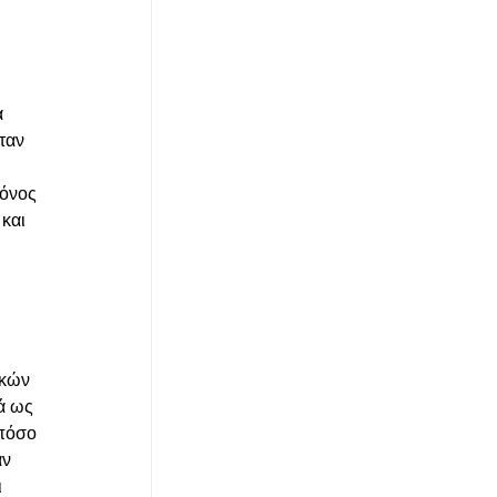
.
 
ταν 
μόνος 
και 
ικών 
ά ως 
πόσο 
ν 
 