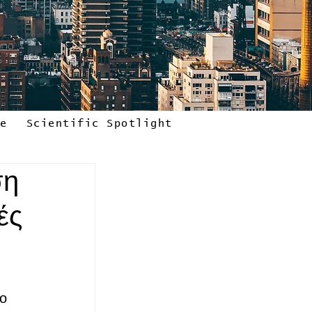
le
Scientific Spotlight
ση
ές
ο 