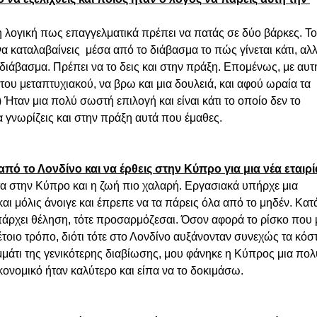
τη λογική πως επαγγελματικά πρέπει να πατάς σε δύο βάρκες. Το
α καταλαβαίνεις  μέσα από το διάβασμα το πώς γίνεται κάτι, αλλ
 διάβασμα. Πρέπει να το δεις και στην πράξη. Επομένως, με αυτή
 του μεταπτυχιακού, να βρω και μια δουλειά, και αφού ωραία τα 
) Ήταν μια πολύ σωστή επιλογή και είναι κάτι το οποίο δεν το 
 γνωρίζεις και στην πράξη αυτά που έμαθες. 
πό το Λονδίνο και να έρθεις στην Κύπρο για μια νέα εταιρί
α στην Κύπρο και η ζωή πιο χαλαρή. Εργασιακά υπήρχε μια 
 και μόλις άνοιγε και έπρεπε να τα πάρεις όλα από το μηδέν. Κατά
πάρχει θέληση, τότε προσαρμόζεσαι. Όσον αφορά το ρίσκο που 
έτοιο τρόπο, διότι τότε στο Λονδίνο αυξάνονταν συνεχώς τα κόστ
ομμάτι της γενικότερης διαβίωσης, μου φάνηκε η Κύπρος μια πολ
ικονομικό ήταν καλύτερο και είπα να το δοκιμάσω.