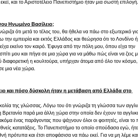
κεί, και το Αριστοτέλειο Πανεπιστήμιο ήταν μια σωστή επιλογή
σου Ηνωμένο Βασίλειο;
νώριζα ότι μετά το τέλος του, θα ήθελα να πάω στο εξωτερικό για
 την εμπειρία και εκτός Ελλάδος και θεώρησα ότι το Λονδίνο ή
είχα εκείνο τον καιρό. Έφυγα από την πόλη μου, όπου είχα την 
 σπίτι μου και πήγα σε μια χώρα για να μάθω πώς είναι να ζεις 
 διαφορετική η κουλτούρα, υπήρχαν άτομα από όλο τον κόσμο, 
σε μια νέα χώρα.
λειο και πόσο δύσκολη ήταν η μετάβαση από Ελλάδα στο 
κολία της γλώσσας. Λόγω του ότι γνώριζα τη γλώσσα των αγγλ
 Βρετανία παρά μια άλλη χώρα στην οποία δεν έχουν τα αγγλικ
κόμα ένας παράγοντας που ψάχνουν όλοι οι φοιτητές, είναι το 
ιεθνείς κατατάξεις. Το Πανεπιστήμιο το οποίο σπούδασα εγώ, ήτα
νή πρότυπα και έτσι αποφάσισα να πάω εκεί. Για να μη λέμε και