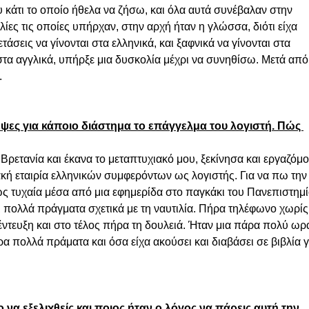
υ κάτι το οποίο ήθελα να ζήσω, και όλα αυτά συνέβαλαν στην 
ίες τις οποίες υπήρχαν, στην αρχή ήταν η γλώσσα, διότι είχα 
τάσεις να γίνονται στα ελληνικά, και ξαφνικά να γίνονται στα 
τα αγγλικά, υπήρξε μια δυσκολία μέχρι να συνηθίσω. Μετά από 
 
ψες για κάποιο διάστημα το επάγγελμα του λογιστή. Πώς 
ρετανία και έκανα το μεταπτυχιακό μου, ξεκίνησα και εργαζόμο
ιακή εταιρία ελληνικών συμφερόντων ως λογιστής. Για να πω την
ώς τυχαία μέσα από μια εφημερίδα στο παγκάκι του Πανεπιστημί
 πολλά πράγματα σχετικά με τη ναυτιλία. Πήρα τηλέφωνο χωρίς
ντευξη και στο τέλος πήρα τη δουλειά. Ήταν μια πάρα πολύ ωρα
α πολλά πράματα και όσα είχα ακούσει και διαβάσει σε βιβλία γι
 να εξελιχθείς και ποιος ήταν ο λόγος να πάρεις αυτή την 