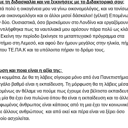
ε τη διδασκαλία και να ξεκινήσεις με το Διδακτορικό σου;
 πολύ η οικογένεια μου να γίνω οικονομολόγος, και να τονίσω
ναι οικονομολόγοι και οι άλλοι μισοί δάσκαλοι! (γέλια!) Επομένω
ν δύο. Ουσιαστικά, όσο βρισκόμουν στο Λονδίνο και εργαζόμουν
, αντιλήφθηκα πως τα ναυτιλιακά μου αρέσουν πάρα πολύ ως κλά
 Εκείνη την περίοδο ξεκίνησε το μεταπτυχιακό πρόγραμμα στα 
τήμιο στη Λεμεσό, και αφού δεν ήμουν μεγάλος στην ηλικία, πή
 του ΤΕ.ΠΑ.Κ και τα υπόλοιπα πήραν το δρόμο τους. 
ση και ποια είναι η αξία της; 
 κομμάτια. Δε θα τη λάβεις σίγουρα μόνο από ένα Πανεπιστήμιο
γάλο βαθμό είναι η εκπαίδευση. Τη μόρφωση θα τη λάβεις μέσα
πομένως αν θέλαμε να πούμε πως έχουμε ένα βέλτιστο εκπαιδευτ
μία θα έχει ένα πυλώνα όπου θα είναι η εκπαίδευση και το άλλο
φωμένος άνθρωπος είναι κάποιος από τη μια έχει τον κοινωνικό
ε άλλους ανθρώπους  και από εκεί και πέρα είναι να ξέρει όσο 
ίο ασχολείται. 