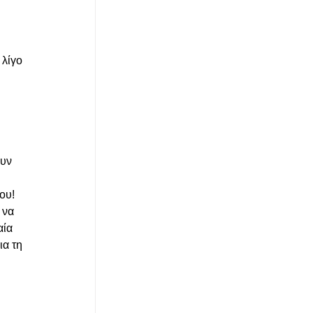
λίγο 
υν 
 
ου! 
 να 
ία 
α τη 