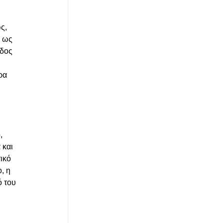
 
ς, 
 ως 
δος 
ρα 
, 
 και 
ικό 
, η 
 του 